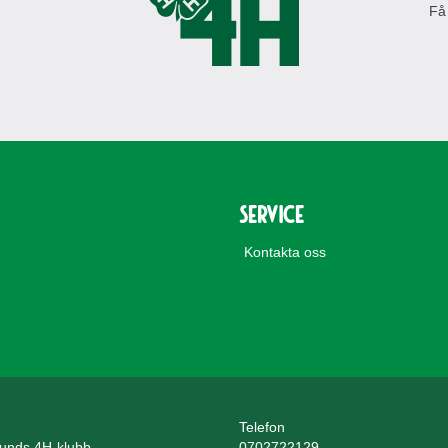
Få
Service
Kontakta oss
Telefon
unds 4H-klubb
0702722129