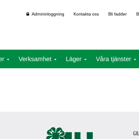
Admininloggning
Kontakta oss
Bli fadder
B
ter
Verksamhet
Läger
Våra tjänster
Gi