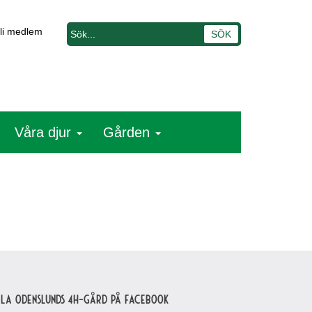
li medlem
Våra djur
Gården
lla Odenslunds 4H-gård på Facebook