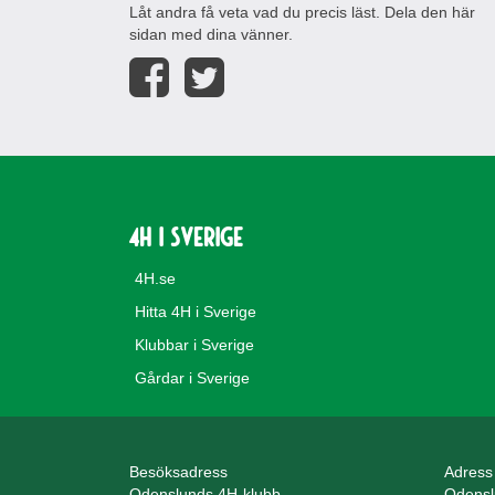
Låt andra få veta vad du precis läst. Dela den här
sidan med dina vänner.
4H i Sverige
4H.se
Hitta 4H i Sverige
Klubbar i Sverige
Gårdar i Sverige
Besöksadress
Adress
Odenslunds 4H-klubb
Odensl