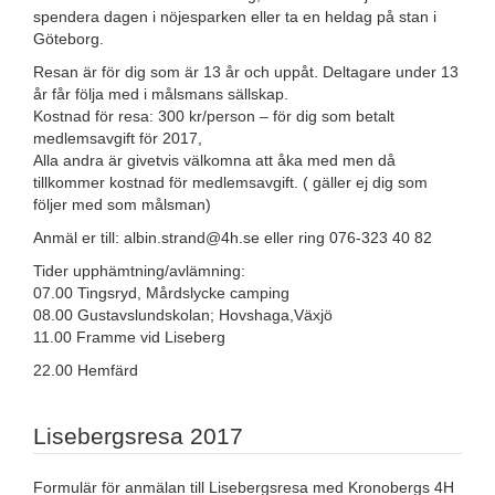
spendera dagen i nöjesparken eller ta en heldag på stan i
Göteborg.
Resan är för dig som är 13 år och uppåt. Deltagare under 13
år får följa med i målsmans sällskap.
Kostnad för resa: 300 kr/person – för dig som betalt
medlemsavgift för 2017,
Alla andra är givetvis välkomna att åka med men då
tillkommer kostnad för medlemsavgift. ( gäller ej dig som
följer med som målsman)
Anmäl er till: albin.strand@4h.se eller ring 076-323 40 82
Tider upphämtning/avlämning:
07.00 Tingsr
yd, Mårdslycke camping
08.00 Gustavslundskolan; Hovshaga,Växjö
11.00 Framme vid Liseberg
22.00 Hemfärd
Lisebergsresa 2017
Formulär för anmälan till Lisebergsresa med Kronobergs 4H