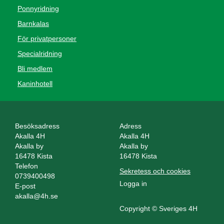
Ponnyridning
Barnkalas
För privatpersoner
Specialridning
Bli medlem
Kaninhotell
Besöksadress
Adress
Akalla 4H
Akalla 4H
Akalla by
Akalla by
16478 Kista
16478 Kista
Telefon
Sekretess och cookies
0739400498
Logga in
E-post
akalla@4h.se
Copyright © Sveriges 4H