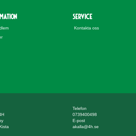
rmation
Service
edlem
Kontakta oss
er
Telefon
 4H
0739400498
by
E-post
Kista
akalla@4h.se