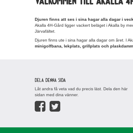
VÄLKOMMEN TILL AKALLA 4
Djuren finns att ses i sina hagar alla dagar i ve
Akalla 4H-Gård ligger vackert beläget i Akalla by med 
Järvafältet.
Djuren finns ute i sina hagar alla dagar om året. I A
minigolfbana,
lekplats, grillplats och plaskdam
Dela denna sida
Låt andra få veta vad du precis läst. Dela den här
sidan med dina vänner.