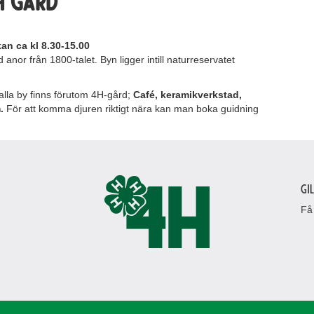
H GÅRD
ckan
ca kl 8.30-15.00
anor från 1800-talet. Byn ligger intill naturreservatet
kalla by finns förutom 4H-gård;
Café, keramikverkstad,
m.
För att komma djuren riktigt nära kan man boka guidning
Gi
Få