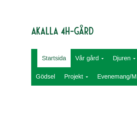
Akalla 4H-gård
Startsida
Vår gård
Djuren
Gödsel
Projekt
Evenemang/M