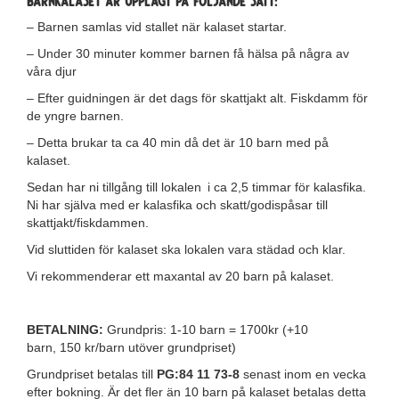
Barnkalaset är upplagt på följande sätt:
– Barnen samlas vid stallet när kalaset startar.
– Under 30 minuter kommer barnen få hälsa på några av
våra djur
– Efter guidningen är det dags för skattjakt alt. Fiskdamm för
de yngre barnen.
– Detta brukar ta ca 40 min då det är 10 barn med på
kalaset.
Sedan har ni tillgång till lokalen i ca 2,5 timmar för kalasfika.
Ni har själva med er kalasfika och skatt/godispåsar till
skattjakt/fiskdammen.
Vid sluttiden för kalaset ska lokalen vara städad och klar.
Vi rekommenderar ett maxantal av 20 barn på kalaset.
BETALNING:
Grundpris: 1-10 barn = 1700kr (+10
barn, 150 kr/barn utöver grundpriset)
Grundpriset betalas till
PG:84 11 73-8
senast inom en vecka
efter bokning. Är det fler än 10 barn på kalaset betalas detta