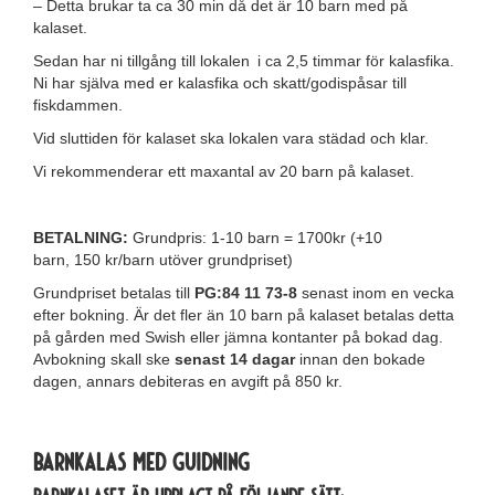
– Detta brukar ta ca 30 min då det är 10 barn med på
kalaset.
Sedan har ni tillgång till lokalen i ca 2,5 timmar för kalasfika.
Ni har själva med er kalasfika och skatt/godispåsar till
fiskdammen.
Vid sluttiden för kalaset ska lokalen vara städad och klar.
Vi rekommenderar ett maxantal av 20 barn på kalaset.
BETALNING:
Grundpris: 1-10 barn = 1700kr (+10
barn, 150 kr/barn utöver grundpriset)
Grundpriset betalas till
PG:84 11 73-8
senast inom en vecka
efter bokning. Är det fler än 10 barn på kalaset betalas detta
på gården med Swish eller jämna kontanter på bokad dag.
Avbokning skall ske
senast 14 dagar
innan den bokade
dagen, annars debiteras en avgift på 850 kr.
BARNKALAS MED GUIDNING