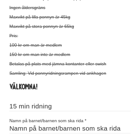
Ingen åldersgräns
Maxvikt på lilla ponnyn är 45kg
Maxvikt på stora ponnyn är 65kg
Pris:
100 kr om man är medlem
150 kr om man inte är medlem
Betalas på plats med jämna kontanter eller swish
Samling: Vid ponnyridningsrampen vid ankhagen
VÄLKOMNA!
15 min ridning
Namn på barnet/barnen som ska rida
*
Namn på barnet/barnen som ska rida