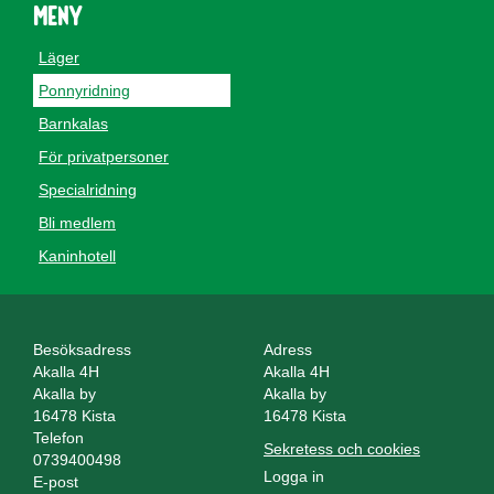
Meny
Läger
Ponnyridning
Barnkalas
För privatpersoner
Specialridning
Bli medlem
Kaninhotell
Besöksadress
Adress
Akalla 4H
Akalla 4H
Akalla by
Akalla by
16478 Kista
16478 Kista
Telefon
Sekretess och cookies
0739400498
Logga in
E-post