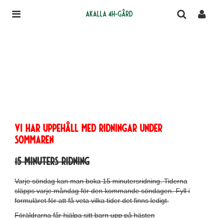
Akalla 4H-gård
Vi har uppehåll med ridningar under
sommaren
15 minuters ridning
Varje söndag kan man boka 15 minutersridning. Tiderna
släpps varje måndag för den kommande söndagen. Fyll i
formuläret för att få veta vilka tider det finns ledigt.
Föräldrarna får hjälpa sitt barn upp på hästen