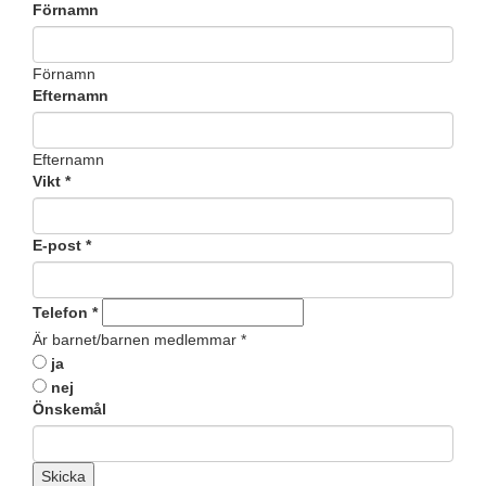
Förnamn
Förnamn
Efternamn
Efternamn
Vikt
*
E-post
*
Telefon
*
Är barnet/barnen medlemmar
*
ja
nej
Önskemål
Skicka