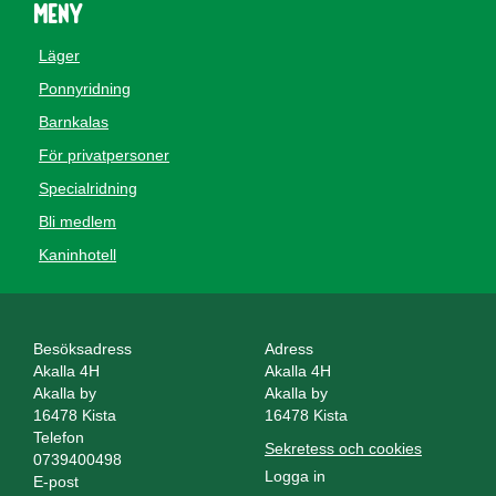
Meny
Läger
Ponnyridning
Barnkalas
För privatpersoner
Specialridning
Bli medlem
Kaninhotell
Besöksadress
Adress
Akalla 4H
Akalla 4H
Akalla by
Akalla by
16478 Kista
16478 Kista
Telefon
Sekretess och cookies
0739400498
Logga in
E-post