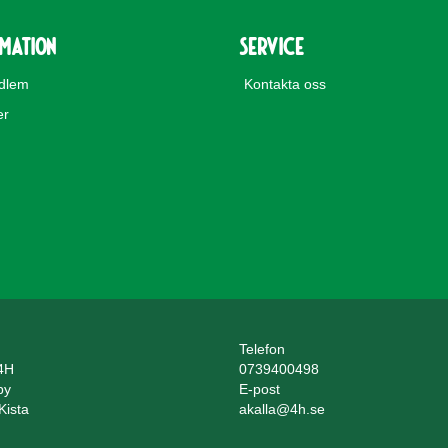
rmation
Service
edlem
Kontakta oss
er
Telefon
 4H
0739400498
by
E-post
Kista
akalla@4h.se