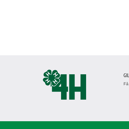
Gi
Få