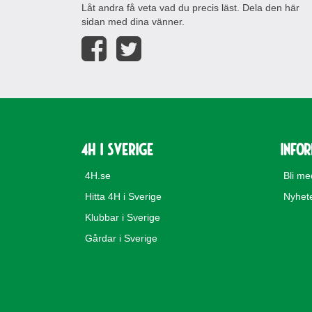
Låt andra få veta vad du precis läst. Dela den här
sidan med dina vänner.
4H i Sverige
Info
4H.se
Bli m
Hitta 4H i Sverige
Nyhet
Klubbar i Sverige
Gårdar i Sverige