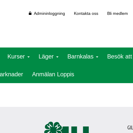
Admininloggning
Kontakta oss
Bli medlem
Kurser
Läger
Barnkalas
Besök at
arknader
Anmälan Loppis
Gi