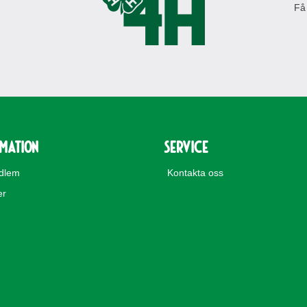
Få
rmation
Service
edlem
Kontakta oss
er