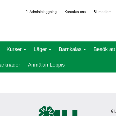
Admininloggning
Kontakta oss
Bli medlem
Kurser
Läger
Barnkalas
Besök at
arknader
Anmälan Loppis
Gi