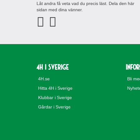
Låt andra få veta vad du precis läst. Dela den här
sidan med dina vänner.
4H i Sverige
Info
4H.se
Bli m
Hitta 4H i Sverige
Nyhet
Klubbar i Sverige
Gårdar i Sverige