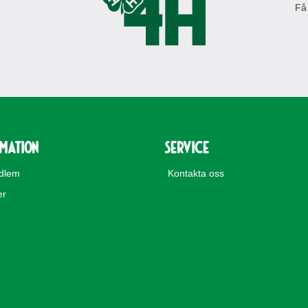
Få
rmation
Service
edlem
Kontakta oss
er