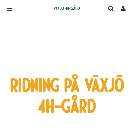
Växjö 4H-gård
Ridning på Växjö
4H-Gård