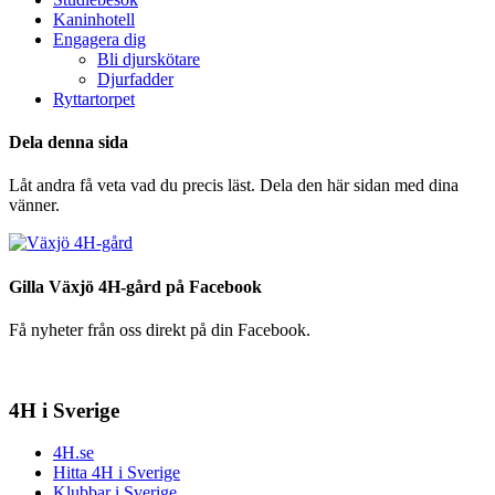
Kaninhotell
Engagera dig
Bli djurskötare
Djurfadder
Ryttartorpet
Dela denna sida
Låt andra få veta vad du precis läst. Dela den här sidan med dina
vänner.
Gilla Växjö 4H-gård på Facebook
Få nyheter från oss direkt på din Facebook.
4H i Sverige
4H.se
Hitta 4H i Sverige
Klubbar i Sverige