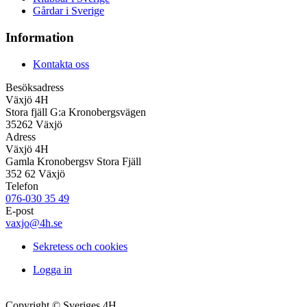
Gårdar i Sverige
Information
Kontakta oss
Besöksadress
Växjö 4H
Stora fjäll G:a Kronobergsvägen
35262 Växjö
Adress
Växjö 4H
Gamla Kronobergsv Stora Fjäll
352 62 Växjö
Telefon
076-030 35 49
E-post
vaxjo@4h.se
Sekretess och cookies
Logga in
Copyright © Sveriges 4H