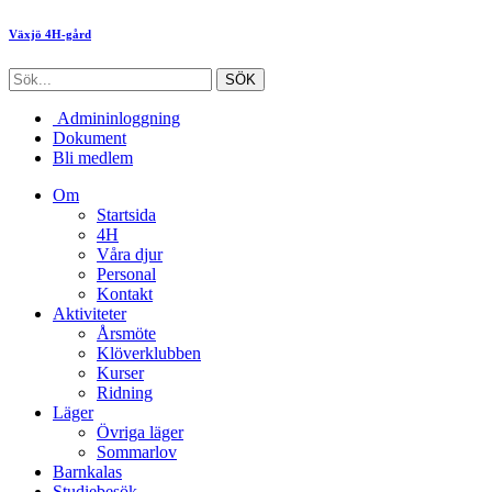
Växjö 4H-gård
Admininloggning
Dokument
Bli medlem
Om
Startsida
4H
Våra djur
Personal
Kontakt
Aktiviteter
Årsmöte
Klöverklubben
Kurser
Ridning
Läger
Övriga läger
Sommarlov
Barnkalas
Studiebesök