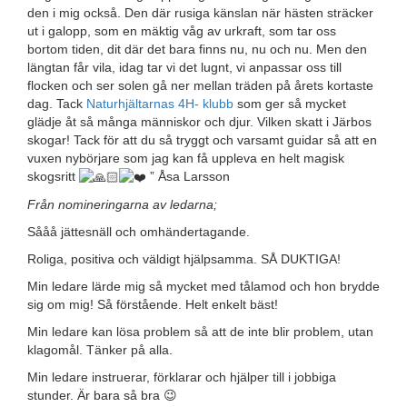
den i mig också. Den där rusiga känslan när hästen sträcker
ut i galopp, som en mäktig våg av urkraft, som tar oss
bortom tiden, dit där det bara finns nu, nu och nu. Men den
längtan får vila, idag tar vi det lugnt, vi anpassar oss till
flocken och ser solen gå ner mellan träden på årets kortaste
dag. Tack
Naturhjältarnas 4H- klubb
som ger så mycket
glädje åt så många människor och djur. Vilken skatt i Järbos
skogar! Tack för att du så tryggt och varsamt guidar så att en
vuxen nybörjare som jag kan få uppleva en helt magisk
skogsritt
” Åsa Larsson
Från nomineringarna av ledarna;
Sååå jättesnäll och omhändertagande.
Roliga, positiva och väldigt hjälpsamma. SÅ DUKTIGA!
Min ledare lärde mig så mycket med tålamod och hon brydde
sig om mig! Så förstående. Helt enkelt bäst!
Min ledare kan lösa problem så att de inte blir problem, utan
klagomål. Tänker på alla.
Min ledare instruerar, förklarar och hjälper till i jobbiga
stunder. Är bara så bra 😉