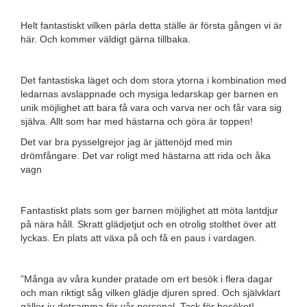
Helt fantastiskt vilken pärla detta ställe är första gången vi är
här. Och kommer väldigt gärna tillbaka.
Det fantastiska läget och dom stora ytorna i kombination med
ledarnas avslappnade och mysiga ledarskap ger barnen en
unik möjlighet att bara få vara och varva ner och får vara sig
själva. Allt som har med hästarna och göra är toppen!
Det var bra pysselgrejor jag är jättenöjd med min
drömfångare. Det var roligt med hästarna att rida och åka
vagn
Fantastiskt plats som ger barnen möjlighet att möta lantdjur
på nära håll. Skratt glädjetjut och en otrolig stolthet över att
lyckas. En plats att växa på och få en paus i vardagen.
”Många av våra kunder pratade om ert besök i flera dagar
och man riktigt såg vilken glädje djuren spred. Och självklart
gäller ju detsamma för vår personal. Tack för besöket!