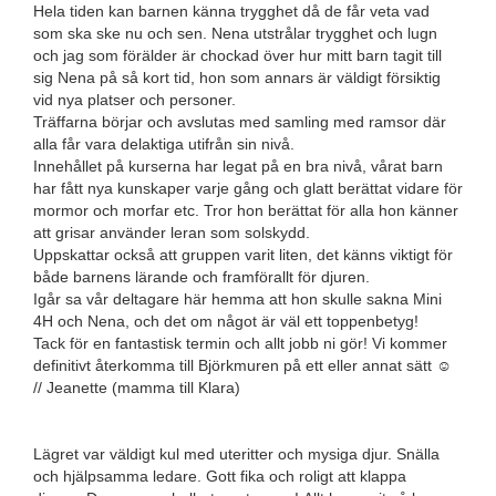
Hela tiden kan barnen känna trygghet då de får veta vad
som ska ske nu och sen. Nena utstrålar trygghet och lugn
och jag som förälder är chockad över hur mitt barn tagit till
sig Nena på så kort tid, hon som annars är väldigt försiktig
vid nya platser och personer.
Träffarna börjar och avslutas med samling med ramsor där
alla får vara delaktiga utifrån sin nivå.
Innehållet på kurserna har legat på en bra nivå, vårat barn
har fått nya kunskaper varje gång och glatt berättat vidare för
mormor och morfar etc. Tror hon berättat för alla hon känner
att grisar använder leran som solskydd.
Uppskattar också att gruppen varit liten, det känns viktigt för
både barnens lärande och framförallt för djuren.
Igår sa vår deltagare här hemma att hon skulle sakna Mini
4H och Nena, och det om något är väl ett toppenbetyg!
Tack för en fantastisk termin och allt jobb ni gör! Vi kommer
definitivt återkomma till Björkmuren på ett eller annat sätt ☺️
// Jeanette (mamma till Klara)
Lägret var väldigt kul med uteritter och mysiga djur. Snälla
och hjälpsamma ledare. Gott fika och roligt att klappa