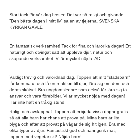
Stort tack för vår dag hos er. Det var så roligt och givande.
”Den bästa dagen i mitt liv” sa en av tjejerna. SVENSKA
KYRKAN GÄVLE
En fantastisk verksamhet! Tack för fina och lärorika dagar! Ett
naturligt och otvingat sätt att uppleva djur, natur och
skapande verksamhet. Vi är mycket nöjda. AD
Väldigt trevlig och välordnad dag. Toppen att mitt ”stadsbarn”
får komma ut och få en reaktion till djur, lära sig om dem och
deras skötsel. Bra ungdomsledare som också får lära sig ta
ansvar och vara förebilder. Vi är mycket nöjda med dagen!
Har inte haft en tråkig stund.
Roligt och avslappnat. Toppen att erbjuda vissa dagar gratis
så att alla barn har chans att prova på. Mina barn är lite
blyga och efter att provat på vågar de sig hit igen. Bra med
olika typer av djur. Fantastiskt god och näringsrik mat,
toppen med vegetariskt! Nöjda barn!