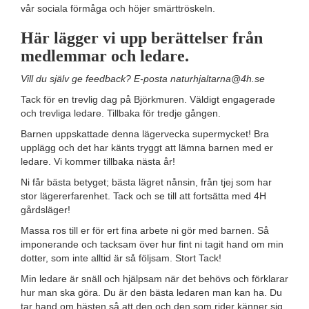
vår sociala förmåga och höjer smärttröskeln.
Här lägger vi upp berättelser från
medlemmar och ledare.
Vill du själv ge feedback? E-posta naturhjaltarna@4h.se
Tack för en trevlig dag på Björkmuren. Väldigt engagerade
och trevliga ledare. Tillbaka för tredje gången.
Barnen uppskattade denna lägervecka supermycket! Bra
upplägg och det har känts tryggt att lämna barnen med er
ledare. Vi kommer tillbaka nästa år!
Ni får bästa betyget; bästa lägret nånsin, från tjej som har
stor lägererfarenhet. Tack och se till att fortsätta med 4H
gårdsläger!
Massa ros till er för ert fina arbete ni gör med barnen. Så
imponerande och tacksam över hur fint ni tagit hand om min
dotter, som inte alltid är så följsam. Stort Tack!
Min ledare är snäll och hjälpsam när det behövs och förklarar
hur man ska göra. Du är den bästa ledaren man kan ha. Du
tar hand om hästen så att den och den som rider känner sig