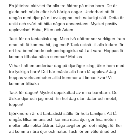
En jättebra aktivitet för alla tre åldrar på mina barn. De är
glada och nöjda efter två härliga dagar. Underbart att få
umgås med djur på ett avslappnat och naturligt sätt. Detta är
unikt och svårt att hitta någon annanstans. Mycket positiv
upplevelse! Ebba, Ellen och Adam
Tack för en fantastisk dag! Mina två döttrar ser verkligen fram
emot att få komma hit, jag med! Tack också till alla ledare för
ert bra bemötande och pedagogiska sätt att vara. Hoppas få
komma tillbaka nästa sommar! Mattias
Vi har haft en underbar dag på djurläger idag, åker hem med
tre lyckliga barn! Det här måste alla barn få uppleva! Jag
hoppas verksamheten alltid kommer att finnas kvar! Vi
kommer tillbaka.
Tack för dagen! Mycket uppskattad av mina barnbarn. De
älskar djur och jag med. En hel dag utan dator och mobil,
toppen!
Björkmuren är ett fantastiskt ställe för hela familjen. Att få
umgås tillsammans och komma nära djur ger fina möten
mellan alla i olika åldrar. Låga avgifter gör det möjligt för fler
att komma nära djur och natur. Tack för en välordnad och