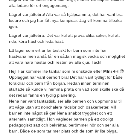
alla ledare för ert engagemang.
Lägret var jättebra! Alla var så hjälpsamma, det har varit bra
ledare och jag har fått nya kompisar. Jag vill komma tillbaka
igen.
Lägret var jättebra. Det var kul att prova olika saker, kul att
rida, köra häst och leda häst.
Ett läger som ert är fantastiskt för barn som inte har
hästvana men ändå får en sådan magisk vecka och möjlighet
att vara nära hästar och resten av alla djur. Tack!
Hej! Här kommer lite tankar som ni önskade efter
MIni 4H
🙂
Upplägget har varit oerhört bra! Det har varit tydligt för både
föräldrar och barn från början. Redan innan terminen
startade så kunde vi hemma prata om vad som skulle ske då
det redan fanns en tydlig planering.
Nena har varit fantastisk, ser alla barnen och uppmuntrar till
att våga utan att nonchalera rädslor och osäkerheter. Vill
barnen inte något så ger Nena snabbt trygghet och ett
alternativ samtidigt. Hon vägleder barnen på ett otroligt
pedagogiskt sätt och bekräftar, berömmer hör och ser alla
barn. Både de som tar mer plats och de som är lite blyga.