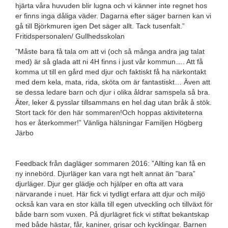
hjärta våra huvuden blir lugna och vi känner inte regnet hos
er finns inga dåliga väder. Dagarna efter säger barnen kan vi
gå till Björkmuren igen Det säger allt. Tack tusenfalt.”
Fritidspersonalen/ Gullhedsskolan
”Måste bara få tala om att vi (och så många andra jag talat
med) är så glada att ni 4H finns i just vår kommun…. Att få
komma ut till en gård med djur och faktiskt få ha närkontakt
med dem kela, mata, rida, sköta om är fantastiskt… Även att
se dessa ledare barn och djur i olika åldrar samspela så bra.
Äter, leker & pysslar tillsammans en hel dag utan bråk å stök.
Stort tack för den här sommaren!Och hoppas aktiviteterna
hos er återkommer!” Vänliga hälsningar Familjen Högberg
Järbo
Feedback från dagläger sommaren 2016: ”Allting kan få en
ny innebörd. Djurläger kan vara ngt helt annat än ”bara”
djurläger. Djur ger glädje och hjälper en ofta att vara
närvarande i nuet. Här fick vi tydligt erfara att djur och miljö
också kan vara en stor källa till egen utveckling och tillväxt för
både barn som vuxen. På djurlägret fick vi stiftat bekantskap
med både hästar, får, kaniner, grisar och kycklingar. Barnen