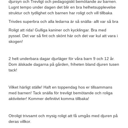
djursyn och Trevligt och pedagogiskt bemötande av barnen.
Lugnt tempo under dagen det blir en bra helhetsupplevelse
struktur och tydlighet och barnen har roligt och vill tillbaka
Trivdes superbra och alla ledarna är så snälla- allt var så bra
Roligt att rida! Gulliga kaniner och kycklingar. Bra med
pyssel. Det var så fint och skönt här och det var kul att vara i
skogen!
2 helt underbara dagar djurläger för våra barn 9 och 12 år.
Dom älskade dagarna på gården, friheten bland djuren tusen
tack!
Vilket härligt ställe! Haft en toppendag hos er tillsammans
med barnen! Tack snälla för trevligt bemötande och roliga
aktiviteter! Kommer definitivt komma tillbaka!
Otroligt trivsamt och mysig roligt att få umgås med djuren på
deras villkor.