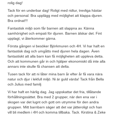
rolig dag!
Tack för en underbar dag! Roligt med ridtur, trevliga hästar
och personal. Bra upplägg med möjlighet att klappa djuren.
Bra ordnat!!!
Fantastisk miljö som får barnen att slappna av. Känna
samhörighet och empati för djuren. Barnen älskar det. Fint
upplagt, vi återkommer gärna.
Första gången vi besöker Björkmuren och 4H. Vi har haft en
fantastisk dag och umgåtts med djuren hela dagen. Även
fantastiskt att alla barn kan få möjligheten att uppleva detta.
Och att kommunen går in och hjälper ekonomiskt då inte alla
annars inte skulle få chansen att delta.
Tusen tack för att ni låter mina barn år efter år få vara nära
natur och djur i lekfull miljö. Ni är guld värda! Tack från Bella
och Julius med familj
Vi har haft en härlig dag. Jag uppskattar det fria, tillåtande
förhållningssättet. Bra med 2 grupper, när den ena var i
skogen var det lugnt och gott om utrymme för den andra
gruppen. Mitt barnbarn säger att det var jätteroligt och han
vill bli medlem i 4H och komma tillbaka. Tack. Kirstina & Zeke