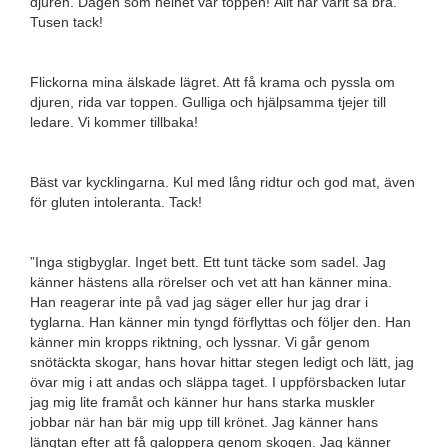
djuren. Dagen som helhet var toppen! Allt har varit så bra.
Tusen tack!
Flickorna mina älskade lägret. Att få krama och pyssla om
djuren, rida var toppen. Gulliga och hjälpsamma tjejer till
ledare. Vi kommer tillbaka!
Bäst var kycklingarna. Kul med lång ridtur och god mat, även
för gluten intoleranta. Tack!
”Inga stigbyglar. Inget bett. Ett tunt täcke som sadel. Jag
känner hästens alla rörelser och vet att han känner mina.
Han reagerar inte på vad jag säger eller hur jag drar i
tyglarna. Han känner min tyngd förflyttas och följer den. Han
känner min kropps riktning, och lyssnar. Vi går genom
snötäckta skogar, hans hovar hittar stegen ledigt och lätt, jag
övar mig i att andas och släppa taget. I uppförsbacken lutar
jag mig lite framåt och känner hur hans starka muskler
jobbar när han bär mig upp till krönet. Jag känner hans
längtan efter att få galoppera genom skogen. Jag känner