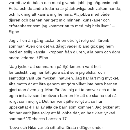
var ett av de bästa och mest givande jobb jag någonsin haft.
Petra och de andra ledarna är jättetrevliga och välkomnande,
och fick mig att känna mig hemma. Att jobba med både
djuren och barnen har gett mig minnen, kunskaper och
erfarenheter som jag kommer att ta med mig hela livet.” –
Signe
Jag vill en än gång tacka för en otroligt rolig och lärorik
sommar. Även om det va dåligt väder ibland gick jag hem
med en solig känsla i kroppen från djuren, alla barn och dom
andra ledarna. / Elina
”Jag tycker att sommaren på Björkmuren varit helt
fantastiskt. Jag har fått göra sånt som jag älskar och
samtidigt varit ute mycket i naturen. Jag har lärt mig mycket,
4hs motto är att lära genom att göra vilket inte bara barnen
gjort utan även jag. Man får lära sig att ta ansvar och att ta
egna initiativ samt motivera barnen för att de ska ha det så
roligt som möjligt. Det har varit jätte roligt att se hur
uppskattat 4H är av alla de barn som kommer. Jag tycker att
det har varit jätte roligt att få jobba där, en helt klart lyckad
sommar! ”/Rebecca Larsson 17
”Lova och Nike var på sitt allra första ridläger under