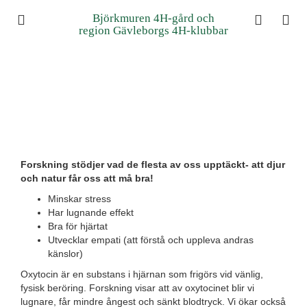
Björkmuren 4H-gård och
region Gävleborgs 4H-klubbar
Forskning stödjer vad de flesta av oss upptäckt- att djur
och natur får oss att må bra!
Minskar stress
Har lugnande effekt
Bra för hjärtat
Utvecklar empati (att förstå och uppleva andras
känslor)
Oxytocin är en substans i hjärnan som frigörs vid vänlig,
fysisk beröring. Forskning visar att av oxytocinet blir vi
lugnare, får mindre ångest och sänkt blodtryck. Vi ökar också