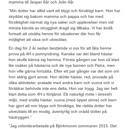
mamma till Jesper 8år och Jolin 4år
”Min dotter har alltid varit ett blygt och försiktigt barn. Hon har
skyddat sig bakom mamma och pappa och har med
försiktighet närmat sig nya saker och upplevelser men vid
minsta känsla av otrygghet dragit sig tillbaka. Vi har ändå
fortsatt att utsätta henne för situationer där hon får
möjlighet att växa och utvecklas.
En dag för 2 år sedan bestämde vi oss för att låta henne
prova på 4H:s ponnyridning. Kanske var det bland hästar
hon skulle känna sig hemma. Första gången var hon så klart
lite osäker på hästarna och de nya barnen och Petra, men
hon ville gärna fortsätta. Efter ett par gånger var det som om
hon aldrig gjort annat. Hon skötte hästar, red, provade på
olika aktiviteter, pratade med andra barn och vuxna och vi
föräldrar behövde inte ens delta. Hon var trygg. Jag ser helt
klart detta som 4H:s förtjänst. Ett naturligt möte i stressfri
miljö, med snälla hästar, vuxna (med öppet sinne) och barn
har gjort att min blyga och försiktiga, lite rädda dotter har
utvecklats till en modig, äventyrlig och orädd dotter på
hästryggen.”
”Jag volontärarbetade på Björkmuren sommaren 2015. Det