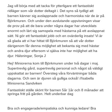
Jag vill börja med att tacka för ytterligare ett fantastiskt
ridläger som vår dotter deltagit i. Det syns så tydligt att
barnen känner sig avslappnade och harmoniska när de är på
Björkmuren. Och under den avslutande uppvisningen visar
de prov på att de bara under några dagar har utvecklats
enormt och lärt sig samspela med hästarna på ett avslappnat
sätt. Ni gör ett fantastiskt jobb och en ovärderlig insats! Vi är
så glada att vi har hittat till Björkmuren så att vår dotter
därigenom får denna möjlighet att bekanta sig med hästar
och andra djur eftersom vi själva inte har möjlighet att ha
djur. Hälsningar, Sonja J
Hej! Miniorerna kom till Björkmuren under två dagar i maj.
Supertrevlig gård, supertrevlig personal och något så väldigt
uppskattat av barnen! Översteg våra förväntningar båda
dagarna. Och sen är djuren så gulliga också! //Isabella
Miniorerna Sandviken
Fantastiskt ställe skönt för barnen 5år 1år och 8 månader att
springa fritt på gården. Helt underbar dag
Bra och engagerade/empatiska och kunniga ledare! Bra