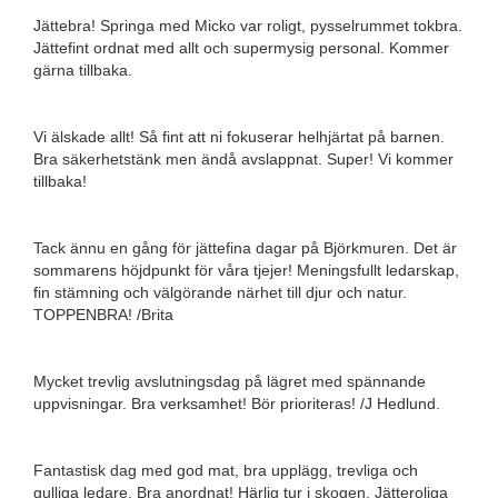
Jättebra! Springa med Micko var roligt, pysselrummet tokbra.
Jättefint ordnat med allt och supermysig personal. Kommer
gärna tillbaka.
Vi älskade allt! Så fint att ni fokuserar helhjärtat på barnen.
Bra säkerhetstänk men ändå avslappnat. Super! Vi kommer
tillbaka!
Tack ännu en gång för jättefina dagar på Björkmuren. Det är
sommarens höjdpunkt för våra tjejer! Meningsfullt ledarskap,
fin stämning och välgörande närhet till djur och natur.
TOPPENBRA! /Brita
Mycket trevlig avslutningsdag på lägret med spännande
uppvisningar. Bra verksamhet! Bör prioriteras! /J Hedlund.
Fantastisk dag med god mat, bra upplägg, trevliga och
gulliga ledare. Bra anordnat! Härlig tur i skogen. Jätteroliga