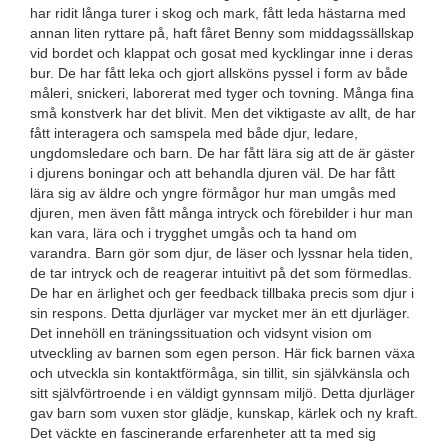
har ridit långa turer i skog och mark, fått leda hästarna med
annan liten ryttare på, haft fåret Benny som middagssällskap
vid bordet och klappat och gosat med kycklingar inne i deras
bur. De har fått leka och gjort allsköns pyssel i form av både
måleri, snickeri, laborerat med tyger och tovning. Många fina
små konstverk har det blivit. Men det viktigaste av allt, de har
fått interagera och samspela med både djur, ledare,
ungdomsledare och barn. De har fått lära sig att de är gäster
i djurens boningar och att behandla djuren väl. De har fått
lära sig av äldre och yngre förmågor hur man umgås med
djuren, men även fått många intryck och förebilder i hur man
kan vara, lära och i trygghet umgås och ta hand om
varandra. Barn gör som djur, de läser och lyssnar hela tiden,
de tar intryck och de reagerar intuitivt på det som förmedlas.
De har en ärlighet och ger feedback tillbaka precis som djur i
sin respons. Detta djurläger var mycket mer än ett djurläger.
Det innehöll en träningssituation och vidsynt vision om
utveckling av barnen som egen person. Här fick barnen växa
och utveckla sin kontaktförmåga, sin tillit, sin självkänsla och
sitt självförtroende i en väldigt gynnsam miljö. Detta djurläger
gav barn som vuxen stor glädje, kunskap, kärlek och ny kraft.
Det väckte en fascinerande erfarenheter att ta med sig