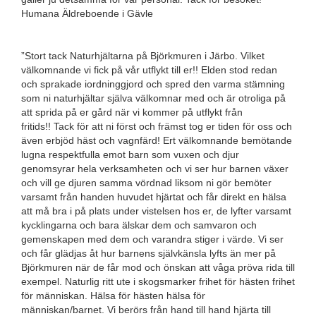
Humana Äldreboende i Gävle
”Stort tack Naturhjältarna på Björkmuren i Järbo. Vilket
välkomnande vi fick på vår utflykt till er!! Elden stod redan
och sprakade iordninggjord och spred den varma stämning
som ni naturhjältar själva välkomnar med och är otroliga på
att sprida på er gård när vi kommer på utflykt från
fritids!! Tack för att ni först och främst tog er tiden för oss och
även erbjöd häst och vagnfärd! Ert välkomnande bemötande
lugna respektfulla emot barn som vuxen och djur
genomsyrar hela verksamheten och vi ser hur barnen växer
och vill ge djuren samma vördnad liksom ni gör bemöter
varsamt från handen huvudet hjärtat och får direkt en hälsa
att må bra i på plats under vistelsen hos er, de lyfter varsamt
kycklingarna och bara älskar dem och samvaron och
gemenskapen med dem och varandra stiger i värde. Vi ser
och får glädjas åt hur barnens självkänsla lyfts än mer på
Björkmuren när de får mod och önskan att våga pröva rida till
exempel. Naturlig ritt ute i skogsmarker frihet för hästen frihet
för människan. Hälsa för hästen hälsa för
människan/barnet. Vi berörs från hand till hand hjärta till