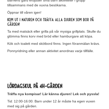
Barnens gård erbjuder små barn aktiviteter i grupp
tillsammans med de vuxna besökarna.
Öppnar till våren igen!
Kom ut i naturen och träffa alla djuren som bor på
gården!
Ta med matsäck eller grilla på vår mysiga grillplats. Skulle du
glömma finns korv med bröd eller hamburgare att köpa.
Kök och toalett med skötbord finns. Ingen föranmälan krävs.
Ponnyridning eller annan aktivitet anordnas varje tillfälle.
LÖRDAGSKUL på 4H-gården
Träffa nya kompisar!
Lär känna djuren!
Lek och pyssla!
Tid: 12:00-16:00. Barn under 12 år måste ha egen vuxen
med sig på gården.