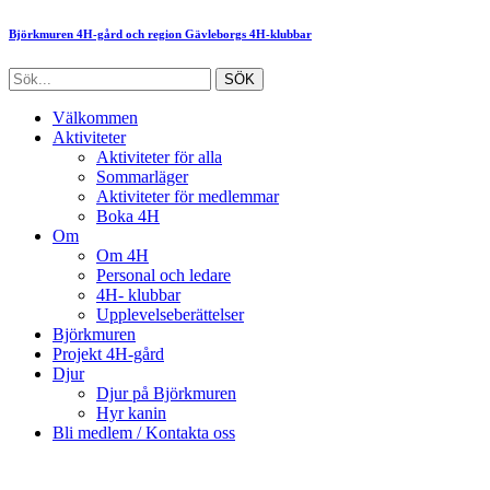
Björkmuren 4H-gård och region Gävleborgs 4H-klubbar
Välkommen
Aktiviteter
Aktiviteter för alla
Sommarläger
Aktiviteter för medlemmar
Boka 4H
Om
Om 4H
Personal och ledare
4H- klubbar
Upplevelseberättelser
Björkmuren
Projekt 4H-gård
Djur
Djur på Björkmuren
Hyr kanin
Bli medlem / Kontakta oss