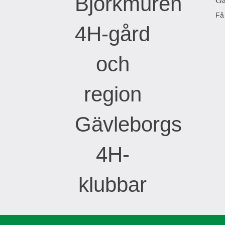
Gä
Få