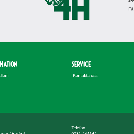
4H
Få
rmation
Service
edlem
Kontakta oss
Telefon
uren 4H-gård
0731 444144