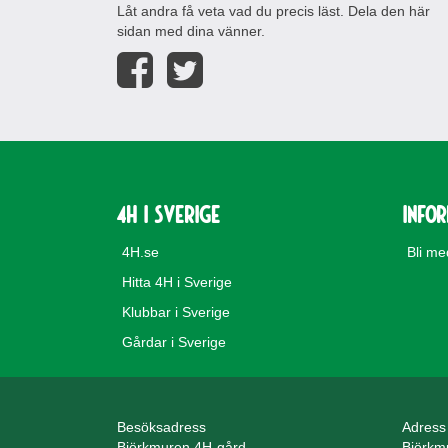
Låt andra få veta vad du precis läst. Dela den här
sidan med dina vänner.
4H i Sverige
Info
4H.se
Bli m
Hitta 4H i Sverige
Klubbar i Sverige
Gårdar i Sverige
Besöksadress
Adress
Björkmuren 4H-gård
Björkm