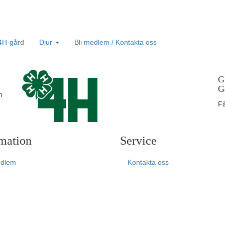
 4H-gård
Djur
Bli medlem / Kontakta oss
G
G
n
Få
mation
Service
edlem
Kontakta oss