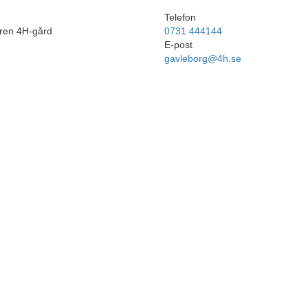
Telefon
ren 4H-gård
0731 444144
E-post
gavleborg@4h.se