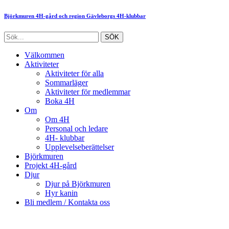
Björkmuren 4H-gård och region Gävleborgs 4H-klubbar
Välkommen
Aktiviteter
Aktiviteter för alla
Sommarläger
Aktiviteter för medlemmar
Boka 4H
Om
Om 4H
Personal och ledare
4H- klubbar
Upplevelseberättelser
Björkmuren
Projekt 4H-gård
Djur
Djur på Björkmuren
Hyr kanin
Bli medlem / Kontakta oss