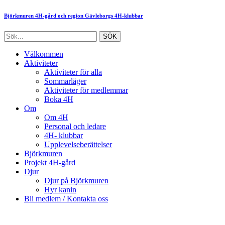
Björkmuren 4H-gård och region Gävleborgs 4H-klubbar
Välkommen
Aktiviteter
Aktiviteter för alla
Sommarläger
Aktiviteter för medlemmar
Boka 4H
Om
Om 4H
Personal och ledare
4H- klubbar
Upplevelseberättelser
Björkmuren
Projekt 4H-gård
Djur
Djur på Björkmuren
Hyr kanin
Bli medlem / Kontakta oss