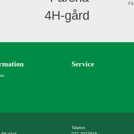
Få
rmation
Service
oss
Telefon
 4H-gård
072-2037919