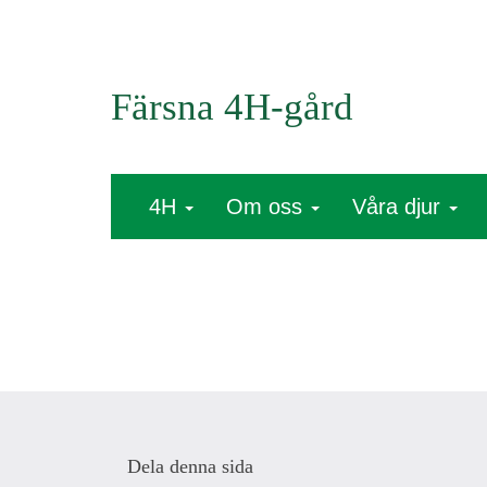
Färsna 4H-gård
4H
Om oss
Våra djur
Dela denna sida