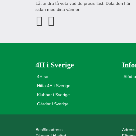
Låt andra få veta vad du precis läst. Dela den här
sidan med dina vänner.
4H i Sverige
Info
4H.se
Stöd 
Hitta 4H i Sverige
Klubbar i Sverige
Gårdar i Sverige
Besöksadress
Adress
Färsna 4H-gård
Färsna