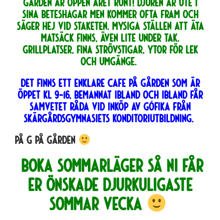
Gården är öppen året runt! Djuren är ute i
sina beteshagar men kommer ofta fram och
säger hej vid staketen. Mysiga ställen att äta
matsäck finns, även lite under tak.
Grillplatser, fina strövstigar, ytor för lek
och umgänge.
Det finns ett enklare cafe på gården som är
öppet kl 9-16, bemannat ibland och ibland får
samvetet råda vid inköp av gófika från
skärgårdsgymnasiets konditoriutbildning.
på g på gården
boka SOMMARLÄGER så ni får
er önskade djurkuligaste
sommar vecka