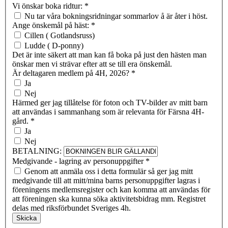
Vi önskar boka ridtur:
*
Nu tar våra bokningsridningar sommarlov å är åter i höst.
Ange önskemål på häst:
*
Cillen ( Gotlandsruss)
Ludde ( D-ponny)
Det är inte säkert att man kan få boka på just den hästen man
önskar men vi strävar efter att se till era önskemål.
Är deltagaren medlem på 4H, 2026?
*
Ja
Nej
Härmed ger jag tillåtelse för foton och TV-bilder av mitt barn
att användas i sammanhang som är relevanta för Färsna 4H-
gård.
*
Ja
Nej
BETALNING:
Medgivande - lagring av personuppgifter
*
Genom att anmäla oss i detta formulär så ger jag mitt
medgivande till att mitt/mina barns personuppgifter lagras i
föreningens medlemsregister och kan komma att användas för
att föreningen ska kunna söka aktivitetsbidrag mm. Registret
delas med riksförbundet Sveriges 4h.
Skicka