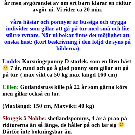
år men avgörandet av om ert barn klarar en ridtur
avgör ni. Vi rider ca 20 min.
våra hästar och ponnyer är bussiga och trygga
individer som gillar att gå på tur med små och lite
större ryttare. När ni bokar finns det möjlighet att
önska häst: (kort beskrivning i den följd de syns på
bilderna)
Ludde:
Korsningsponny D storlek, som en liten häst
7 år, rund och go å glad ponny som gillar att gå
på tur. ( max vikt ca 50 kg max längd 160 cm)
Cillen:
Gotlandsruss kille på 22 år som gärna körs
men gillar också en tur.
(Maxlängd: 150 cm, Maxvikt: 40 kg)
Skuggis å Nobbe:
shetlandsponnys, 4 år å prao på
ridturerna än så länge, de håller på och lär sig
Därför inte bokningsbar än.