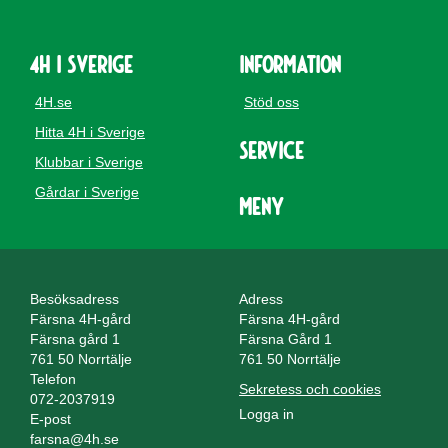
4H i Sverige
Information
4H.se
Stöd oss
Hitta 4H i Sverige
Service
Klubbar i Sverige
Gårdar i Sverige
Meny
Besöksadress
Adress
Färsna 4H-gård
Färsna 4H-gård
Färsna gård 1
Färsna Gård 1
761 50 Norrtälje
761 50 Norrtälje
Telefon
Sekretess och cookies
072-2037919
Logga in
E-post
farsna@4h.se