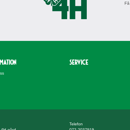
Få
rmation
Service
oss
Telefon
 4H-gård
072-2037919