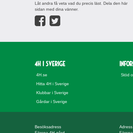
Låt andra få veta vad du precis läst. Dela den här
sidan med dina vänner.
4H i Sverige
Info
4H.se
Stöd 
Hitta 4H i Sverige
Klubbar i Sverige
Gårdar i Sverige
Besöksadress
Adress
Färsna 4H-gård
Färsna