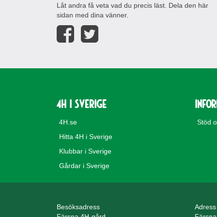
Låt andra få veta vad du precis läst. Dela den här
sidan med dina vänner.
4H i Sverige
Info
4H.se
Stöd 
Hitta 4H i Sverige
Klubbar i Sverige
Gårdar i Sverige
Besöksadress
Adress
Färsna 4H-gård
Färsna