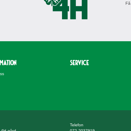
Få
rmation
Service
oss
Telefon
 4H-gård
072-2037919