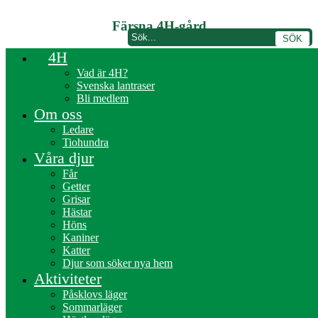
Färsna 4H-gård
4H
Vad är 4H?
Svenska lantraser
Bli medlem
Om oss
Ledare
Tiohundra
Våra djur
Får
Getter
Grisar
Hästar
Höns
Kaniner
Katter
Dela denna sida
Djur som söker nya hem
Aktiviteter
Låt andra få veta vad du precis läst. Dela den här sidan med dina
Påsklovs läger
vänner.
Sommarläger