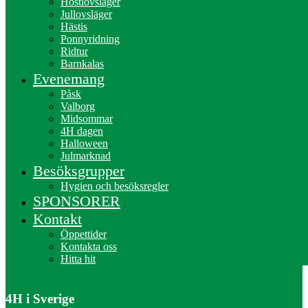
Höstlovsläger
Jullovsläger
Hästis
Ponnyridning
Ridtur
Barnkalas
Evenemang
Påsk
Valborg
Midsommar
4H dagen
Halloween
Julmarknad
Besöksgrupper
Gilla Färsna 4H-gård på Facebook
Hygien och besöksregler
SPONSORER
Få nyheter från oss direkt på din Facebook.
Kontakt
Öppettider
Kontakta oss
Hitta hit
4H i Sverige