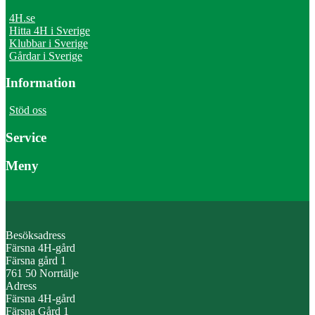
4H.se
Hitta 4H i Sverige
Klubbar i Sverige
Gårdar i Sverige
Information
Stöd oss
Service
Meny
Besöksadress
Färsna 4H-gård
Färsna gård 1
761 50 Norrtälje
Adress
Färsna 4H-gård
Färsna Gård 1