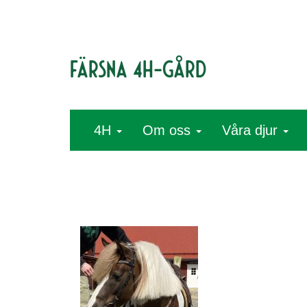
Färsna 4H-gård
4H
Om oss
Våra djur