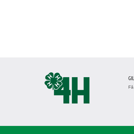
Gi
Få