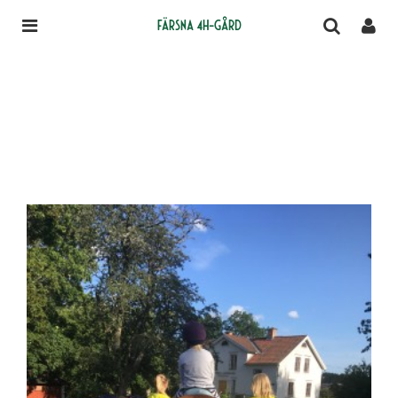
Färsna 4H-gård