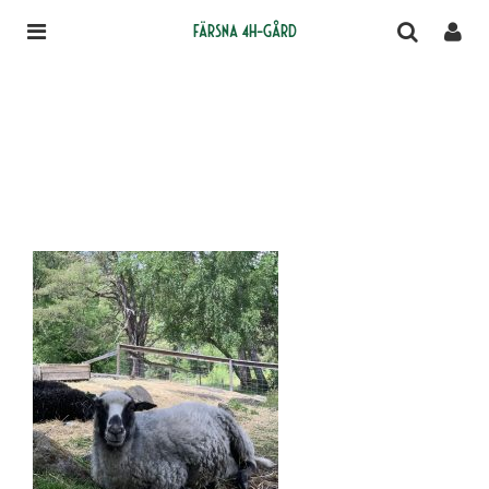
Färsna 4H-gård