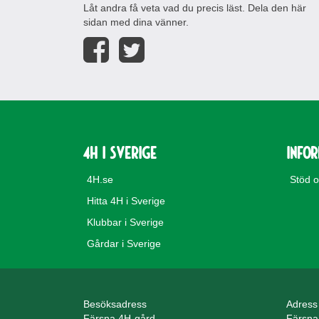
Låt andra få veta vad du precis läst. Dela den här
sidan med dina vänner.
4H i Sverige
Info
4H.se
Stöd 
Hitta 4H i Sverige
Klubbar i Sverige
Gårdar i Sverige
Besöksadress
Adress
Färsna 4H-gård
Färsna