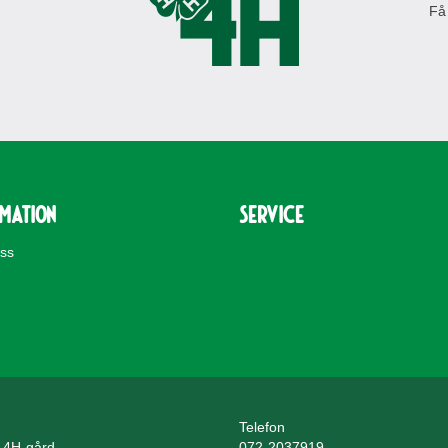
Få
rmation
Service
oss
Telefon
 4H-gård
072-2037919