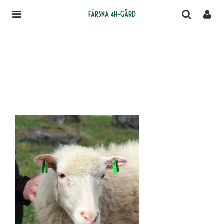
Färsna 4H-gård