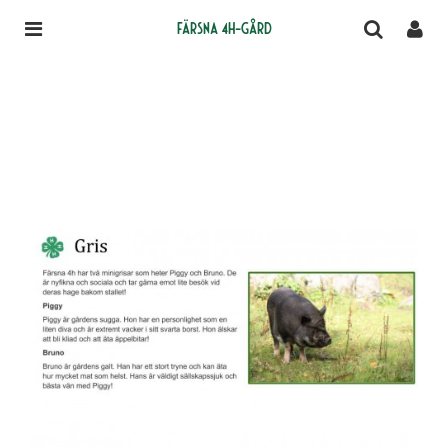
Färsna 4H-gård