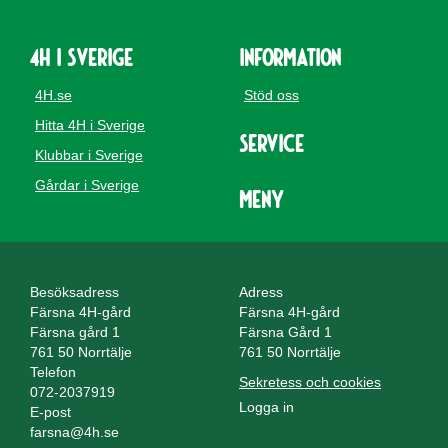
4H i Sverige
Information
4H.se
Stöd oss
Hitta 4H i Sverige
Service
Klubbar i Sverige
Gårdar i Sverige
Meny
Besöksadress
Adress
Färsna 4H-gård
Färsna 4H-gård
Färsna gård 1
Färsna Gård 1
761 50 Norrtälje
761 50 Norrtälje
Telefon
Sekretess och cookies
072-2037919
Logga in
E-post
farsna@4h.se