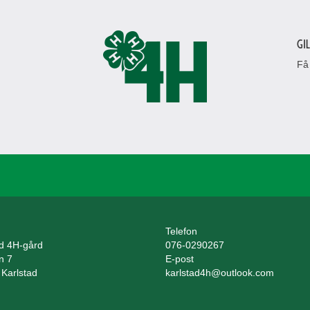
Gi
Få
Telefon
ad 4H-gård
076-0290267
n 7
E-post
 Karlstad
karlstad4h@outlook.com