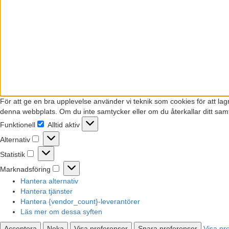
För att ge en bra upplevelse använder vi teknik som cookies för att la
denna webbplats. Om du inte samtycker eller om du återkallar ditt samt
Funktionell
Alltid aktiv
Funktionell
Alternativ
Alternativ
Statistik
Statistik
Marknadsföring
Marknadsföring
Hantera alternativ
Hantera tjänster
Hantera {vendor_count}-leverantörer
Läs mer om dessa syften
Acceptera
Neka
Visa preferenser
Spara preferenser
Visa pr