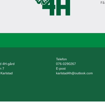
Få
Telefon
ad 4H-gård
076-0290267
n 7
E-post
 Karlstad
karlstad4h@outlook.com