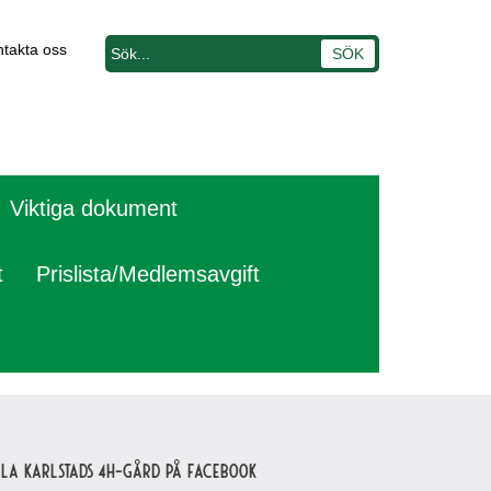
takta oss
Viktiga dokument
t
Prislista/Medlemsavgift
lla Karlstads 4H-gård på Facebook