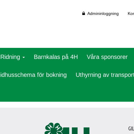
Admininloggning
Kon
Ridning
Barnkalas på 4H
Våra sponsorer
idhusschema för bokning
Uthyrning av transpor
Gi