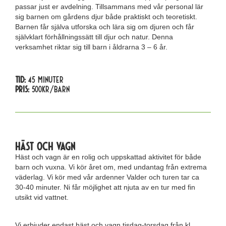
passar just er avdelning. Tillsammans med vår personal lär
sig barnen om gårdens djur både praktiskt och teoretiskt.
Barnen får själva utforska och lära sig om djuren och får
självklart förhållningssätt till djur och natur. Denna
verksamhet riktar sig till barn i åldrarna 3 – 6 år.
Tid:
45 minuter
Pris:
500kr/barn
Häst och vagn
Häst och vagn är en rolig och uppskattad aktivitet för både
barn och vuxna. Vi kör året om, med undantag från extrema
väderlag. Vi kör med vår ardenner Valder och turen tar ca
30-40 minuter. Ni får möjlighet att njuta av en tur med fin
utsikt vid vattnet.
Vi erbjuder endast häst och vagn tisdag-torsdag från kl