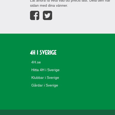
Låt andra få veta vad du precis läst. Dela den här
sidan med dina vänner.
4H i Sverige
4H.se
Hitta 4H i Sverige
Klubbar i Sverige
Gårdar i Sverige