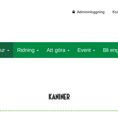
Admininloggning
Kon
jur
Ridning
Att göra
Event
Bli e
Kaniner