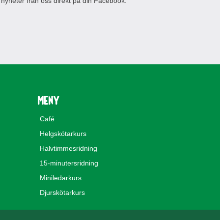
 nyheter från oss direkt på din Facebook.
Meny
Café
Helgskötarkurs
Halvtimmesridning
15-minutersridning
Miniledarkurs
Djurskötarkurs