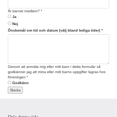
Är barnet medlem?
*
Ja
Nej
Önskemål om tid och datum (välj bland lediga tider)
*
Genom att anmäla mig eller mitt barn i detta formulär så
godkänner jag att mina eller mitt barns uppgifter lagras hos
föreningen
*
Godkänn
Skicka
Dela denna sida