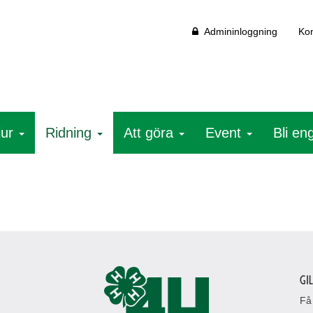
Admininloggning
Kon
jur
Ridning
Att göra
Event
Bli e
Gi
Få