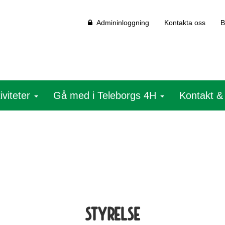
Admininloggning
Kontakta oss
B
iviteter
Gå med i Teleborgs 4H
Kontakt &
Styrelse