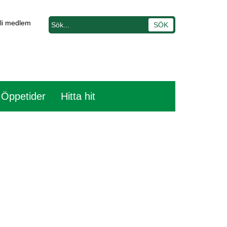
li medlem
 Öppetider
Hitta hit