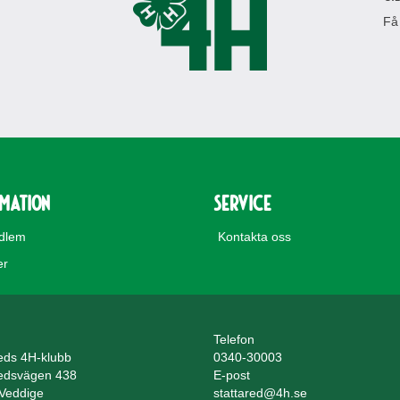
Få
rmation
Service
edlem
Kontakta oss
er
Telefon
reds 4H-klubb
0340-30003
redsvägen 438
E-post
Veddige
stattared@4h.se