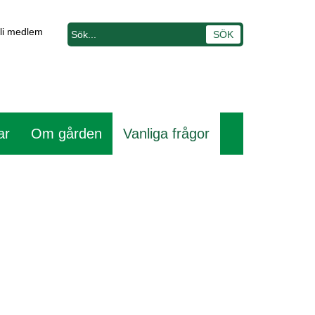
li medlem
ar
Om gården
Vanliga frågor