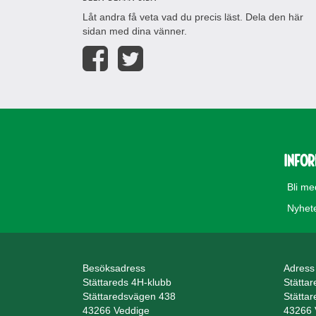
Låt andra få veta vad du precis läst. Dela den här
sidan med dina vänner.
Info
Bli m
Nyhet
Besöksadress
Adress
Stättareds 4H-klubb
Stätta
Stättaredsvägen 438
Stätta
43266 Veddige
43266 