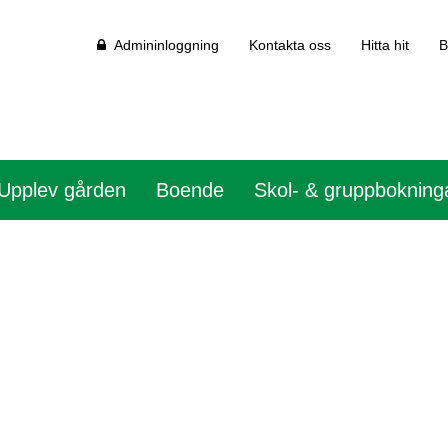
Admininloggning
Kontakta oss
Hitta hit
B
Upplev gården
Boende
Skol- & gruppbokning