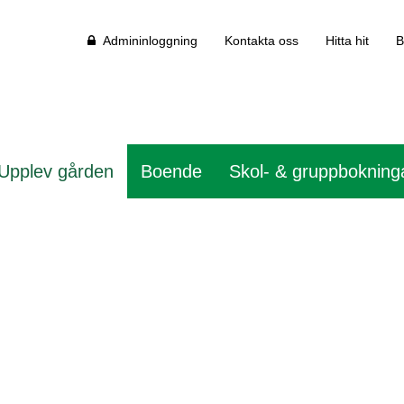
Admininloggning
Kontakta oss
Hitta hit
B
Upplev gården
Boende
Skol- & gruppbokning
eds 4H-gård?
 stora och små.