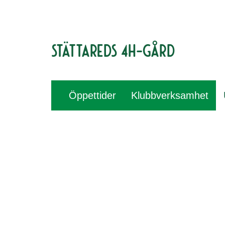
Stättareds 4H-gård
Öppettider
Klubbverksamhet
Vad kan man göra på Stättar
Upptäck allt roligt vi har att erbjuda!
Här hittar du hela vårt utbud av roliga aktiviteter för