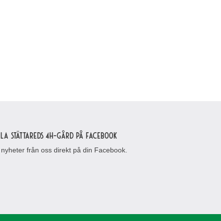
n och ge er ut på en skön promenad!
lla Stättareds 4H-gård på Facebook
 nyheter från oss direkt på din Facebook.