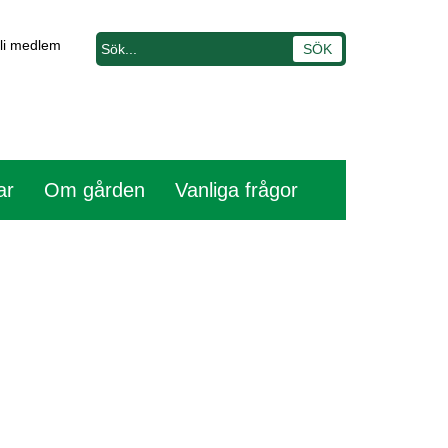
li medlem
ar
Om gården
Vanliga frågor