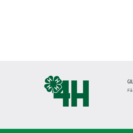
Läs mer om vårt café
vandra
Utforska de vackra vandringslederna i området – packa väska
Gi
Få