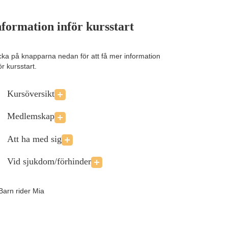
nformation inför kursstart
icka på knapparna nedan för att få mer information
ör kursstart.
Kursöversikt
Medlemskap
Att ha med sig
Vid sjukdom/förhinder