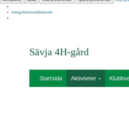
Integritetsmeddelande
Sävja 4H-gård
Startsida
Aktiviteter
Klubbv