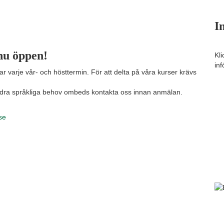
I
nu öppen!
Kl
inf
 varje vår- och hösttermin. För att delta på våra kurser krävs
andra språkliga behov ombeds kontakta oss innan anmälan.
.se