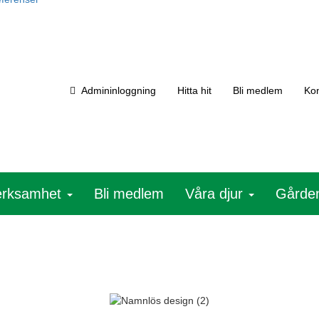
Admininloggning
Hitta hit
Bli medlem
Kon
erksamhet
Bli medlem
Våra djur
Gårde