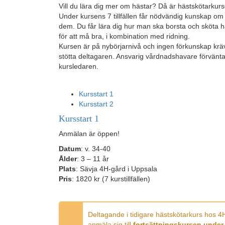
Vill du lära dig mer om hästar? Då är hästskötarkursen
Under kursens 7 tillfällen
får nödvändig kunskap om
dem. Du får lära dig hur man ska borsta och sköta 
för att må bra
, i
kombin
ation
med ridning.
Kursen är på nybörjarnivå och ingen förkunskap krä
stötta deltagaren. Ansvarig vårdnadshavare förväntas 
kursledaren.
Kursstart 1
Kursstart 2
Kursstart 1
Anmälan är öppen!
Datum
: v. 34-40
Ålder
: 3 – 11 år
Plats
: Sävja 4H-gård i Uppsala
Pris
: 1820 kr (7 kurstillfällen)
Deltagande i tidigare hästskötarkurs hos 4H
anmäla sig till
fortsättningskursen under 