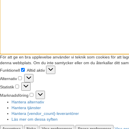
För att ge en bra upplevelse använder vi teknik som cookies för att la
denna webbplats. Om du inte samtycker eller om du återkallar ditt samt
Funktionell
Alltid aktiv
Funktionell
Alternativ
Alternativ
Statistik
Statistik
Marknadsföring
Marknadsföring
Hantera alternativ
Hantera tjänster
Hantera {vendor_count}-leverantörer
Läs mer om dessa syften
Acceptera
Neka
Visa preferenser
Spara preferenser
Visa pr