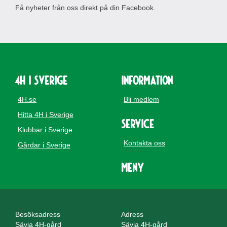
Få nyheter från oss direkt på din Facebook.
4H i Sverige
Information
4H.se
Bli medlem
Hitta 4H i Sverige
Service
Klubbar i Sverige
Kontakta oss
Gårdar i Sverige
Meny
Besöksadress
Adress
Sävja 4H-gård
Sävja 4H-gård