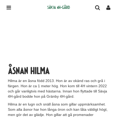
Sävja 4H-gård
Åsnan Hilma
Hilma är en åsna född 2013. Hon är av okänd ras och grå i
färgen. Hon är ca 1 meter hög. Hon kom till 4H vintern 2022
och går vanligtvis med hästarna. Innan hon flyttade till Sävja
4H-gård bodde hon på Gränby 4H-gård.
Hilma är en lugn och snäll åsna som gillar uppmärksamhet.
Som alla åsnor har hon långa öron och kan låta väldigt högt,
men gör det av glädje. Hon gillar att gå promenader