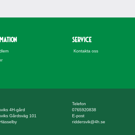
rmation
Service
edlem
Kontakta oss
er
Telefon
sviks 4H-gård
0765920838
sviks Gårdsväg 101
E-post
Hässelby
riddersvik@4h.se