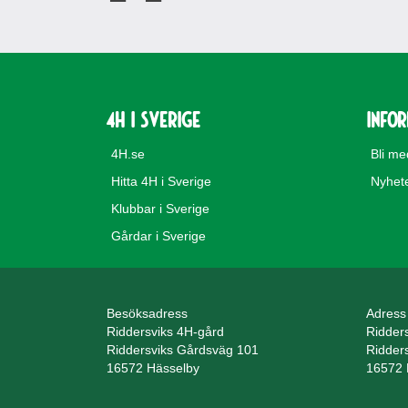
4H i Sverige
Info
4H.se
Bli m
Hitta 4H i Sverige
Nyhet
Klubbar i Sverige
Gårdar i Sverige
Besöksadress
Adress
Riddersviks 4H-gård
Ridder
Riddersviks Gårdsväg 101
Ridder
16572 Hässelby
16572 