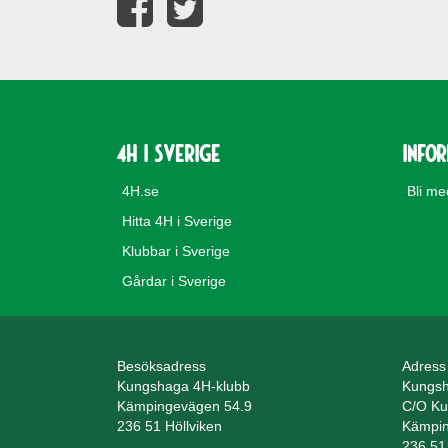
4H i Sverige
Info
4H.se
Bli m
Hitta 4H i Sverige
Klubbar i Sverige
Gårdar i Sverige
Besöksadress
Adress
Kungshaga 4H-klubb
Kungsh
Kämpingevägen 54.9
C/O Ku
236 51 Höllviken
Kämpin
236 51 