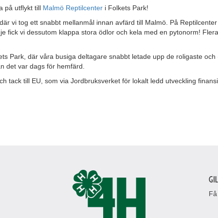
på utflykt till
Malmö Reptilcenter
i Folkets Park!
är vi tog ett snabbt mellanmål innan avfärd till Malmö. På Reptilcenter
dje fick vi dessutom klappa stora ödlor och kela med en pytonorm! Flera
ets Park, där våra busiga deltagare snabbt letade upp de roligaste och (
n det var dags för hemfärd.
ch tack till EU, som via Jordbruksverket för lokalt ledd utveckling finans
Gi
Få