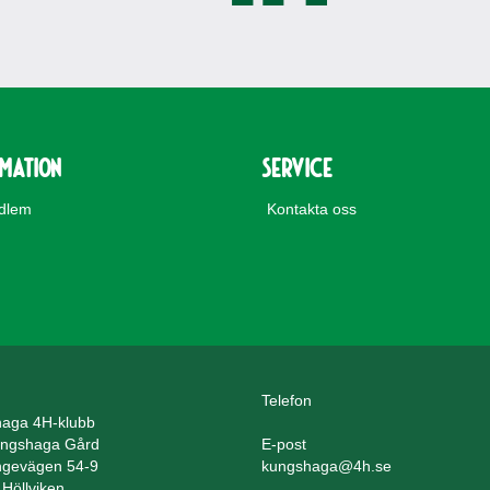
rmation
Service
edlem
Kontakta oss
Telefon
aga 4H-klubb
ngshaga Gård
E-post
gevägen 54-9
kungshaga@4h.se
Höllviken