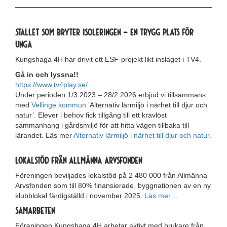
Stallet som bryter isoleringen – en trygg plats för
unga
Kungshaga 4H har drivit ett ESF-projekt likt inslaget i TV4.
Gå in och lyssna!!
https://www.tv4play.se/
Under perioden 1/3 2023 – 28/2 2026 erbjöd vi tillsammans
med
Vellinge kommun
’Alternativ lärmiljö i närhet till djur och
natur’. Elever i behov fick tillgång till ett kravlöst
sammanhang i gårdsmiljö för att hitta vägen tillbaka till
lärandet. Läs mer
Alternativ lärmiljö i närhet till djur och natur.
Lokalstöd från Allmänna Arvsfonden
Föreningen beviljades lokalstöd på 2 480 000 från Allmänna
Arvsfonden som till 80% finansierade byggnationen av en ny
klubblokal färdigställd i november 2025.
Läs mer…
Samarbeten
Föreningen Kungshaga 4H arbetar aktivt med brukare från