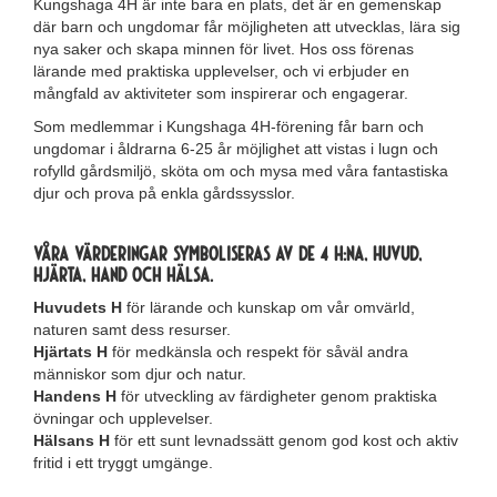
Kungshaga 4H är inte bara en plats, det är en gemenskap
där barn och ungdomar får möjligheten att utvecklas, lära sig
nya saker och skapa minnen för livet. Hos oss förenas
lärande med praktiska upplevelser, och vi erbjuder en
mångfald av aktiviteter som inspirerar och engagerar.
Som medlemmar i Kungshaga 4H-förening får barn och
ungdomar i åldrarna 6-25 år möjlighet att vistas i lugn och
rofylld gårdsmiljö, sköta om och mysa med våra fantastiska
djur och prova på enkla gårdssysslor.
Våra värderingar symboliseras av de 4 H:na, Huvud,
Hjärta, Hand och Hälsa.
Huvudets H
för lärande och kunskap om vår omvärld,
naturen samt dess resurser.
Hjärtats H
för medkänsla och respekt för såväl andra
människor som djur och natur.
Handens H
för utveckling av färdigheter genom praktiska
övningar och upplevelser.
Hälsans H
för ett sunt levnadssätt genom god kost och aktiv
fritid i ett tryggt umgänge.