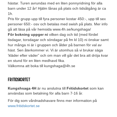
hästar. Turen avrundas med en liten ponnyridning för alla
barn under 12 år! Hjälm lånas på plats och tidsåtgång är ca
1h.
Pris för grupp upp till fyra personer kostar 450:-, upp till sex
personer 650:- osv och betalas med swish på plats. Mer info
gå att läsa på vår hemsida www.4h.se/kungshaga/
För bokning uppger ni
vilken dag och tid (med fördel
tisdagar, torsdagar och söndagar på fm kl 10) ni önskar samt
hur många ni är i gruppen och ålder på barnen för val av
häst. Sen återkommer vi. Vi är utomhus så vi brukar säga
’kläder efter väder” och om man vill går det bra att dröja kvar
en stund för en liten medhavd fika.
Välkomna att boka till kungshaga@4h.se
FRITIDSKORTET
Kungshsaga 4H
är nu anslutna till
Fritidskortet
som kan
användas som betalning för alla barn 7-16 år.
För dig som vårdnadshavare finns mer information på
www.fritidskortet.se