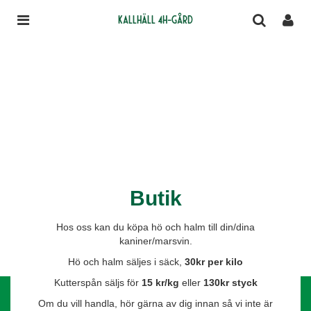
Kallhäll 4H-gård
Butik
Hos oss kan du köpa hö och halm till din/dina
kaniner/marsvin.
Hö och halm säljes i säck,
30
kr per kilo
Kutterspån säljs för
15 kr/kg
eller
130kr styck
Om du vill handla, hör gärna av dig innan så vi inte är