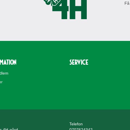
Få
rmation
Service
edlem
er
Telefon
ls 4H-gård
0707624342