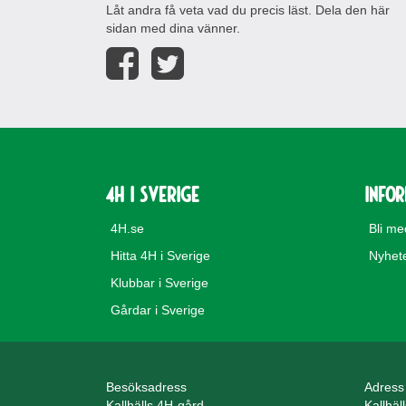
Låt andra få veta vad du precis läst. Dela den här
sidan med dina vänner.
4H i Sverige
Info
4H.se
Bli m
Hitta 4H i Sverige
Nyhet
Klubbar i Sverige
Gårdar i Sverige
Besöksadress
Adress
Kallhälls 4H-gård
Kallhäl