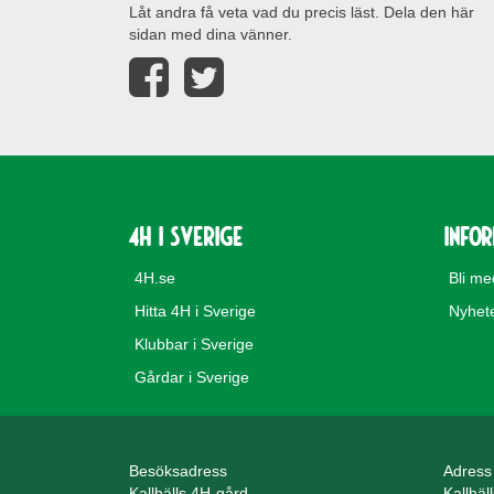
Låt andra få veta vad du precis läst. Dela den här
sidan med dina vänner.
4H i Sverige
Info
4H.se
Bli m
Hitta 4H i Sverige
Nyhet
Klubbar i Sverige
Gårdar i Sverige
Besöksadress
Adress
Kallhälls 4H-gård
Kallhäl