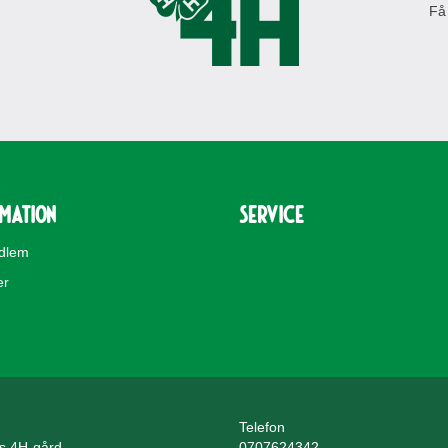
Få
rmation
Service
edlem
er
Telefon
ls 4H-gård
0707624342